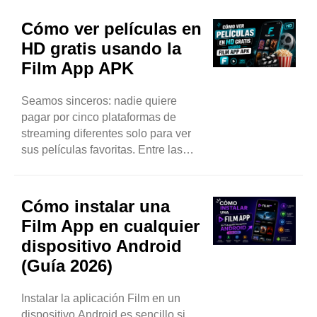
desaparece. O tal vez se congela a
mitad de una escena y deja de
Cómo ver películas en
responder completamente. Sea cual
HD gratis usando la
sea el problema que estás
Film App APK
experimentando,...
Seamos sinceros: nadie quiere
pagar por cinco plataformas de
streaming diferentes solo para ver
sus películas favoritas. Entre las
cuotas de suscripción que se
acumulan cada mes y los catálogos
de contenido que se reducen
Cómo instalar una
constantemente, la situación se
Film App en cualquier
vuelve frustrante rápidamente. Por
dispositivo Android
eso, tantos usuarios de Android se
(Guía 2026)
han...
Instalar la aplicación Film en un
dispositivo Android es sencillo si