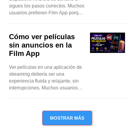
sigues los pasos correctos. Muchos
usuarios prefieren Film App porque
ofrece acceso fácil a películas y
series en un solo lugar. Sin
embargo, dado que no siempre está
Cómo ver películas
disponible en la Play Store, algunas
sin anuncios en la
personas se confunden durante la...
Film App
Ver películas en una aplicación de
streaming debería ser una
experiencia fluida y relajante, sin
interrupciones. Muchos usuarios
disfrutan de Film App porque ofrece
acceso gratuito a películas y series,
pero los anuncios a veces pueden
entorpecer la experiencia. La buena
MOSTRAR MÁS
noticia es que existen maneras
sencillas y seguras de...