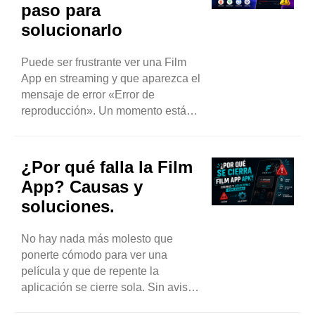
paso para
solucionarlo
Puede ser frustrante ver una Film
App en streaming y que aparezca el
mensaje de error «Error de
reproducción». Un momento estás
listo para disfrutar de tu contenido
favorito y al siguiente te encuentras
con un mensaje de error que impide
¿Por qué falla la Film
que el vídeo se cargue. La buena
App? Causas y
noticia es...
soluciones.
No hay nada más molesto que
ponerte cómodo para ver una
película y que de repente la
aplicación se cierre sola. Sin aviso,
sin explicación, simplemente