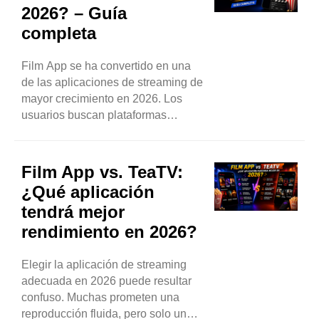
2026? – Guía
agradable. Mucha gente...
completa
Film App se ha convertido en una
de las aplicaciones de streaming de
mayor crecimiento en 2026. Los
usuarios buscan plataformas
sencillas, rápidas y flexibles, y Film
App se adapta perfectamente a esta
demanda. Ofrece una experiencia
Film App vs. TeaTV:
fluida y sin complicaciones
¿Qué aplicación
innecesarias, justo lo que esperan
tendrá mejor
los usuarios actuales. ¿Qué...
rendimiento en 2026?
Elegir la aplicación de streaming
adecuada en 2026 puede resultar
confuso. Muchas prometen una
reproducción fluida, pero solo unas