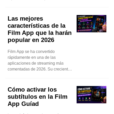
pocas ofrecen una experiencia
realmente fiable. Film App y TeaTV
son dos opciones populares que
Las mejores
ofrecen acceso gratuito a películas
características de la
y series. Sin embargo, en cuanto
Film App que la harán
a rendimiento, estabilidad y
popular en 2026
experiencia de...
Film App se ha convertido
rápidamente en una de las
aplicaciones de streaming más
comentadas de 2026. Su creciente
popularidad no se debe solo a que
ofrece acceso gratuito a películas y
series, sino también a que se centra
Cómo activar los
en la experiencia del usuario, el
subtítulos en la Film
rendimiento y la flexibilidad.
App Guíad
Desde...