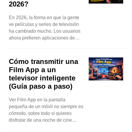
2026?
hecho que...
En 2026, la forma en que la gente
ve películas y series de televisión
ha cambiado mucho. Los usuarios
ahora prefieren aplicaciones de
streaming rápidas, sencillas y
flexibles en lugar de las plataformas
tradicionales. Es aquí donde Film
Cómo transmitir una
App ha alcanzado una enorme
Film App a un
popularidad. Muchos usuarios
televisor inteligente
buscan formas gratuitas y sencillas
(Guía paso a paso)
de...
Ver Film App en la pantalla
pequeña de un móvil no siempre es
cómodo, sobre todo si quieres
disfrutar de una noche de cine
completa con familiares o amigos.