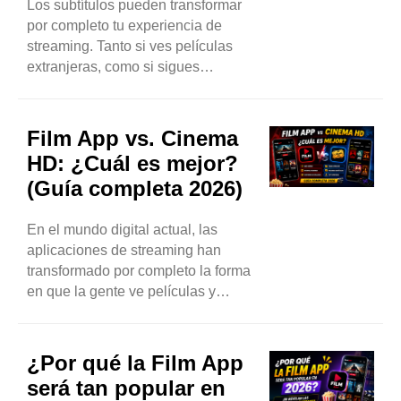
Los subtítulos pueden transformar
por completo tu experiencia de
streaming. Tanto si ves películas
extranjeras, como si sigues
diálogos rápidos o simplemente
prefieres leerlos, Film App te ofrece
opciones de subtítulos flexibles en
Film App vs. Cinema
muchos idiomas. Lo mejor de todo
HD: ¿Cuál es mejor?
es que no necesitas conocimientos
(Guía completa 2026)
técnicos: una vez que sepas
dónde...
En el mundo digital actual, las
aplicaciones de streaming han
transformado por completo la forma
en que la gente ve películas y
series. En lugar de depender del
cable o de costosas suscripciones,
los usuarios ahora prefieren
¿Por qué la Film App
plataformas de streaming flexibles y
será tan popular en
fáciles de usar. Este cambio ha