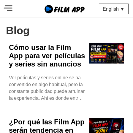
English ▼
Blog
Cómo usar la Film
App para ver películas
y series sin anuncios
Ver películas y series online se ha
convertido en algo habitual, pero la
constante publicidad puede arruinar
la experiencia. Ahí es donde entra
en juego Film App APK . Ofrece
una forma sencilla de ver contenido
sin interrupciones, brindando a los
¿Por qué las Film App
usuarios una experiencia de
serán tendencia en
visualización más fluida y