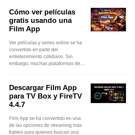
Por eso, muchos usuarios prefieren
transmitir la Film App a un televisor
Cómo ver películas
inteligente. Así se obtiene una
gratis usando una
pantalla más grande, mejor...
Film App
Ver películas y series online se ha
convertido en parte del
entretenimiento cotidiano. Sin
embargo, muchas plataformas de
streaming requieren suscripciones
de pago, lo que puede resultar caro
para muchos usuarios. Es aquí
Descargar Film App
donde Film App se convierte en una
para TV Box y FireTV
opción popular. Permite a los
4.4.7
usuarios ver películas y series...
Film App se ha convertido en una
de las opciones de streaming más
fiables para quienes buscan una